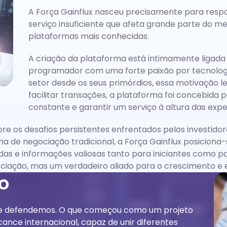
A Força Gainflux nasceu precisamente para respo
serviço insuficiente que afeta grande parte do me
plataformas mais conhecidas.
A criação da plataforma está intimamente ligada
programador com uma forte paixão por tecnolog
setor desde os seus primórdios, essa motivação l
facilitar transações, a plataforma foi concebid
constante e garantir um serviço à altura das exp
e os desafios persistentes enfrentados pelos investido
rma de negociação tradicional, a Força Gainflux posici
as e informações valiosas tanto para iniciantes como pa
ciação, mas um verdadeiro aliado para o crescimento e
o
que defendemos. O que começou como um projeto
ance internacional, capaz de unir diferentes