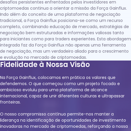
desafios persistentes enfrentados pelos investidores em
criptomoedas continua a orientar a missão da Força Gainflux.
Indo além do conceito de uma plataforma de negociação
tradicional, a Força Gainflux posiciona-se como um recurso
completo, combinando educação de mercado, estratégias de
negociação bem estruturadas e informações valiosas tanto
para iniciantes como para traders experientes. Esta abordagem
integrada faz da Força Gainflux não apenas uma ferramenta
de negociação, mas um verdadeiro aliado para o crescimento
e evolução no mercado de criptomoedas.
Fidelidade à Nossa Visão
Na Força Gainflux, colocamos em prática os valores que
defendemos. O que começou como um projeto focado e
ambicioso evoluiu para uma plataforma de alcance
internacional, capaz de unir diferentes culturas e ultrapassar
fronteiras.
O nosso compromisso contínuo permite-nos manter a
liderança na identificação de oportunidades de investimento
inovadoras no mercado de criptomoedas, reforçando a nossa