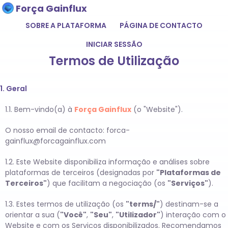
Força Gainflux
SOBRE A PLATAFORMA
PÁGINA DE CONTACTO
INICIAR SESSÃO
Termos de Utilização
1. Geral
1.1. Bem-vindo(a) à
Força Gainflux
(o "Website").
O nosso email de contacto:
forca-
gainflux@forcagainflux.com
1.2. Este Website disponibiliza informação e análises sobre
plataformas de terceiros (designadas por
"Plataformas de
Terceiros"
) que facilitam a negociação (os
"Serviços"
).
1.3. Estes termos de utilização (os
"terms/"
) destinam-se a
orientar a sua (
"Você"
,
"Seu"
,
"Utilizador"
) interação com o
Website e com os Serviços disponibilizados. Recomendamos